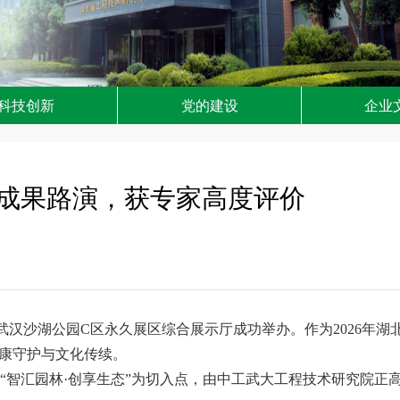
科技创新
党的建设
企业
新成果路演，获专家高度评价
武汉沙湖公园C区永久展区综合展示厅成功举办。作为2026年湖
健康守护与文化传续。
“智汇园林·创享生态”为切入点，由中工武大工程技术研究院正