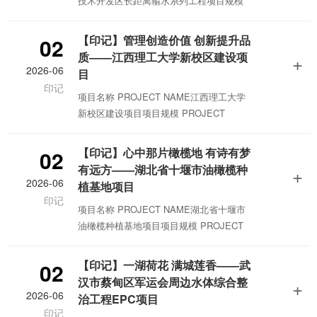
技术开发区长距离输水系列工程项目规模
重要产物，是民族的基因和根脉，
PROJECT SCALE近期：1亿m³/年；远
期：2亿m³/年项目地址 PROJECT SITE新
【印记】管理创造价值 创新提升品
02
疆昌吉回族自治州项目类型 PROJECT
质——江西理工大学新校区建设项
+
TYPE给水排水工程、长距离输水获奖情况
2026-06
目
AWARDS2014年湖北省优秀工程咨询成果
印记
项目名称 PROJECT NAME江西理工大学
二等奖2015年湖北省勘察设计行业优秀市
新校区建设项目项目规模 PROJECT
政工程设计三等奖2021年湖
SCALE56万平方米项目地址 PROJECT
SITE江西省赣州市项目类型 PROJECT
【印记】心中那片橄榄地 有诗有梦
02
TYPE全过程代建管理获奖情况 AWARDS
有远方——湖北省十堰市油橄榄种
+
江西省、市级“建筑质量管理标准化示范工
2026-06
植基地项目
地”江西省、市级“建筑安全生产标准化示范
印记
项目名称 PROJECT NAME湖北省十堰市
工地”PREFACE1.题记江西理工大学是由江
油橄榄种植基地项目项目规模 PROJECT
西省人民政府、工业和信息化部、教
SCALE1700亩项目地址 PROJECT SITE
湖北省十堰市项目类型 PROJECT TYPE
【印记】一湖荷花 满城莲香——武
02
智慧农业、智能节水灌溉及水肥一体化获
汉市蔡甸区军运会周边水体综合整
+
奖情况 AWARDS国家农村产业融合发展示
2026-06
治工程EPC项目
范园PREFACE1.题记△左图：塞万提斯 右
印记