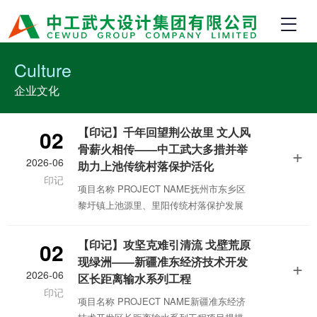
Culture
企业文化
【印记】千年回望荆公故里 文人风
02
骨薪火相传——中工武大多措并举
+
2026-06
助力上池传统村落保护活化
印记
项目名称 PROJECT NAME抚州市东乡区
黎圩镇上池源里、里阳传统村落保护发展
规划项目规模 PROJECT SCALE19.55ha
项目地址 PROJECT SITE江西省抚州市项
【印记】攻坚克难引清流 戈壁荒原
02
目类型 PROJECT TYPE传统村落保护发
现绿洲——新疆准东经济技术开发
+
展规划获奖情况 AWARDS2023年度教育部
2026-06
区长距离输水系列工程
优秀勘察设计（规划设计） 二等奖
印记
项目名称 PROJECT NAME新疆准东经济
PREFACE题记村落，作为古代农耕文明的