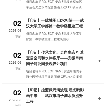
项目名称 PROJECT NAME武汉市蔡甸区
图：诺亚方舟《唐·吉坷德》作者塞万提斯
军运会周边水体综合整治工程EPC项目项
笔下的橄榄，是世界名贵的木本
目规模 PROJECT SCALE51639.29平方米
项目地址 PROJECT SITE湖北省武汉市项
【印记】一脉轴承 山水相望——武
02
目类型 PROJECT TYPE水环境综合治理
汉大学工学部第一教学楼重建工程
+
获奖情况 AWARDS教育部2023年度优秀勘
2026-06
项目名称 PROJECT NAME武汉大学工学
察设计奖 三等奖PREFACE1.题记武汉市蔡
印记
部第一教学楼重建工程建筑面积
甸区，位于武汉市西郊，地处汉江与长江
CFA51639.29平方米项目地址 PROJECT
汇流的三角地带，北
SITE湖北省武汉市项目类型 PROJECT
【印记】传承文化、走向生态 打造
02
TYPE建筑设计获奖情况 AWARDS第六届
宜居空间和水岸客厅——安徽阜南
+
建筑信息模型（BIM）设计竞赛 二等奖/最
2026-06
陶子河公园景观设计项目
佳绿色设计奖2020-2021年度国家优质工程
印记
项目名称 PROJECT NAME安徽阜南陶子
奖PREFACE1.题记江城多山，珞珈独秀；
河公园设计项目建筑面积 CFA26.4公顷项
山上有黉，武汉大学。武汉大学
目地址 PROJECT SITE安徽省阜阳市阜南
县项目类型 PROJECT TYPE风景园林规
【印记】控源截污清波现 湖光鸥影
02
划设计获奖情况 AWARDS2022年度中国风
画中来——武汉市塔子湖水质提升
+
景园林学会科学技术奖（规划设计奖）三
2026-06
工程
等奖2021年度湖北省优秀风景园林规划设
印记