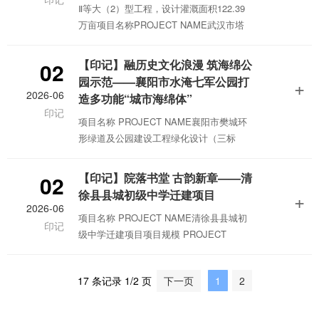
Ⅱ等大（2）型工程，设计灌溉面积122.39
计奖 一等奖2017年第七届艾景奖国际园林
万亩项目名称PROJECT NAME武汉市塔
景观规划设计大赛“年度十佳景观设
子湖水质提升工程项目规模 PROJECT
SCALE31公顷项目地址 PROJECT SITE
【印记】融历史文化浪漫 筑海绵公
02
湖北省武汉市项目类型 PROJECT TYPE
园示范——襄阳市水淹七军公园打
+
水环境综合治理竣工时间 COMPLETION
2026-06
造多功能“城市海绵体”
TIME2020年4月获奖情况 AWARDS中国施
印记
项目名称 PROJECT NAME襄阳市樊城环
工企业管理协会工程建设项目设计水平评
形绿道及公园建设工程绿化设计（三标
价三等成果2021年
段：水淹七军公园）项目规模 PROJECT
SCALE占地面积约20.38公顷分为三个主题
【印记】院落书堂 古韵新章——清
02
区，历史文化展示区约5.2公顷、文化健康
徐县县城初级中学迁建项目
+
游赏区约6.8公顷、湿地情景体验区约8.38
2026-06
项目名称 PROJECT NAME清徐县县城初
公顷项目地址 PROJECT SITE湖北省襄阳
印记
级中学迁建项目项目规模 PROJECT
市项目类型 PROJECT TYPE风景园林获
SCALE46475.05平方米项目地址
奖情况 AWARDS2024年获
PROJECT SITE山西省清徐县项目类型
17 条记录 1/2 页
下一页
1
2
PROJECT TYPE教育建筑、文化建筑
PREFACE题记清徐县，隶属于山西省太原
市，古称梗阳，始建于春秋，历史悠久，