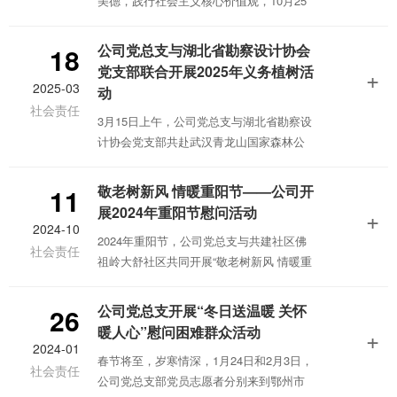
美德，践行社会主义核心价值观，10月25
日上午，公司党总支志愿服务队赴共建社
区佛祖岭街道大舒社区开展“情暖重阳 初心
公司党总支与湖北省勘察设计协会
18
永驻”走访慰问活动，为辖区高龄老人送去
党支部联合开展2025年义务植树活
+
慰问物资和节日的祝福。
2025-03
动
社会责任
3月15日上午，公司党总支与湖北省勘察设
计协会党支部共赴武汉青龙山国家森林公
园义务植树点，联合开展“弘扬志愿服务 守
护绿水青山”2025年义务植树活动。
敬老树新风 情暖重阳节——公司开
11
展2024年重阳节慰问活动
+
2024-10
2024年重阳节，公司党总支与共建社区佛
社会责任
祖岭大舒社区共同开展“敬老树新风 情暖重
阳节”走访慰问活动。
公司党总支开展“冬日送温暖 关怀
26
暖人心”慰问困难群众活动
+
2024-01
春节将至，岁寒情深，1月24日和2月3日，
社会责任
公司党总支部党员志愿者分别来到鄂州市