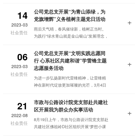
救助管理站、武汉佛祖岭街道大舒社区及
四川威远观英滩镇开展“冬日送温暖 关怀暖
公司党总支开展“为青山添绿，为
14
人心”主题党日活动，主动融入基层、联系
党旗增辉”义务植树主题党日活动
+
服务群众，为40户低保户、困难群众送去
2023-03
雨后天气晴，春风催绿新，植树正当时。
温暖和关爱。
社会责任
为践行“绿水青山就是金山银山”发展理念，
3月12日上午，公司党总支部组织党员、入
党积极分子30余人赴武汉市青龙山国家森
公司党总支开展“文明实践志愿同
06
林公园参加武汉市全民义务植树活动，用
行 心系社区共建和谐”学雷锋主题
+
自己的双手为生态带来一抹绿色。
2023-03
志愿服务活动
社会责任
为进一步弘扬新时代雷锋精神，让雷锋精
神在新时代绽放更加璀璨的光芒，3月4日
上午，公司党总支志愿服务队赴共建社区
佛祖岭D社区开展“文明实践志愿同行 心系
市政与公路设计院党支部赴共建社
21
社区共建和谐”学雷锋主题志愿服务活动。
区开展我为群众办实事活动
+
2022-08
8月19日上午，市政与公路设计院党支部赴
社会责任
共建社区佛祖岭D社区组织开展“梦想小课
堂 志愿大作为--认识桥梁”科普教育活动，