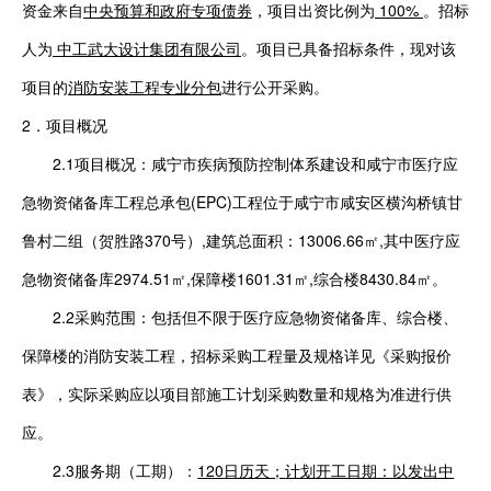
资金来自
中央预算和政府专项债券
，项目出资比例为
100%
。招标
人为
中工武大设计
集团
有限公司
。项目已具备招标条件，现对该
项目的
消防安装工程专业分包
进行公开采购。
2
．项目概况
2.1
项目概况：
咸宁市疾病预防控制体系建设和咸宁市医疗应
急物资储备库工程总承包
(EPC)工程位于咸宁市咸安区横沟桥镇甘
鲁村二组（贺胜路370号）,建筑总面积：13006.66㎡,其中医疗应
急物资储备库29
74.51
㎡
,保障楼160
1.31
㎡
,综合楼8
430.84㎡。
2.2
采购范围：包括但不限于医疗应急物资储备库、综合楼、
保障楼的消防安装工程，招标采购工程量及规格详见《采购报价
表》，实际采购应以项目部施工计划采购数量和规格为准进行供
应。
2.3
服务期（工期）：
120
日历天；
计划开工日期：以发出中