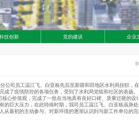
科技创新
党的建设
企业
首
疆分公司员工温江飞、白亚栋先后至新疆和田地区水利局挂职，在
满完成了疫情防控的各项任务，受到了水利局党组和社区的表扬。
公司核心价值观，完成了一批在当地具有良好口碑、质量过硬的设
有的巨大压力，在此特殊时期，我司员工温江飞、白亚栋虽身处
人从最初的主动参与、对新环境的逐渐认识到与新工作单位的完