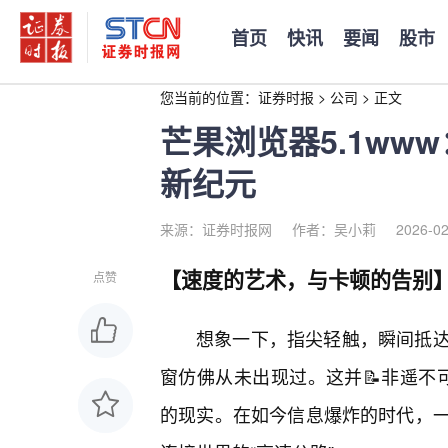
首页
快讯
要闻
股市
您当前的位置：
证券时报
>
公司
>
正文
芒果浏览器5.1w
新纪元
来源：证券时报网
作者：吴小莉
2026-02
【速度的艺术，与卡顿的告别
点赞
想象一下，指尖轻触，瞬间抵
窗仿佛从未出现过。这并📝非遥不可
的现实。在如今信息爆炸的时代，