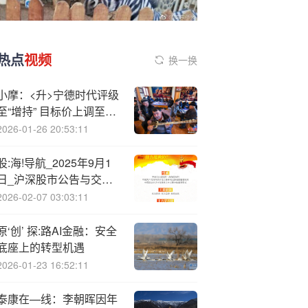
热点
视频
换一换
小摩：<升>宁德时代评级
至“增持” 目标价上调至
650港元
2026-01-26 20:53:11
股:海!导航_2025年9月1
日_沪深股市公告与交易
提示
2026-02-07 03:03:11
原‘创’ 探:路AI金融：安全
底座上的转型机遇
2026-01-23 16:52:11
泰康在—线：李朝晖因年