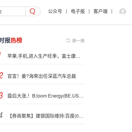
公众号
电子报
客户端
时报
热榜
换一换
苹果,手机,进入生产旺季，富士康招聘旺季3个月薪资可达2万！
官宣！姜?海荣出任深蓝汽车总裁
盘后大涨,！B;loom Energy(BE.US)Q3同比扭亏为盈，营收与利润齐超预期
【券商聚焦】建银国际维持:百度(09888)“跑赢大市”评级 预计第三季度核心业务收入同比下滑9%