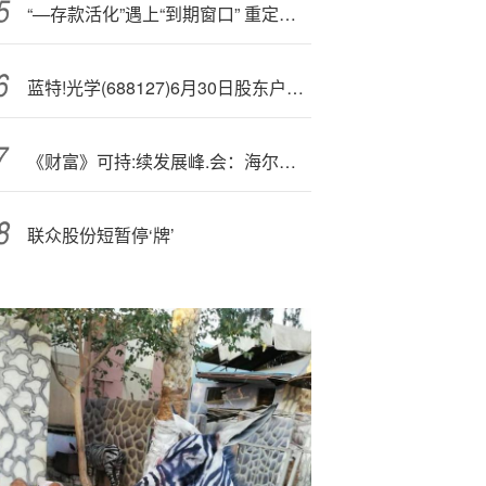
“—存款活化”遇上“到期窗口” 重定价助银行负债卸包袱
蓝特!光学(688127)6月30日股东户数0.94万户，较上期增加12.09%
《财富》可持:续发展峰.会：海尔智家分享全球ESG的领先实践
联众股份短暂停‘牌’